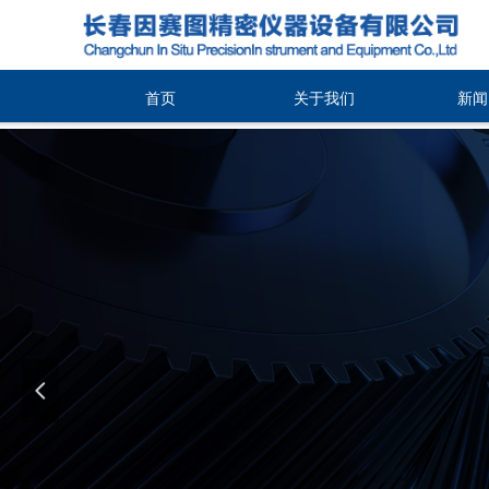
网站首页
关于我们
资质荣誉
首页
关于我们
新闻
넳