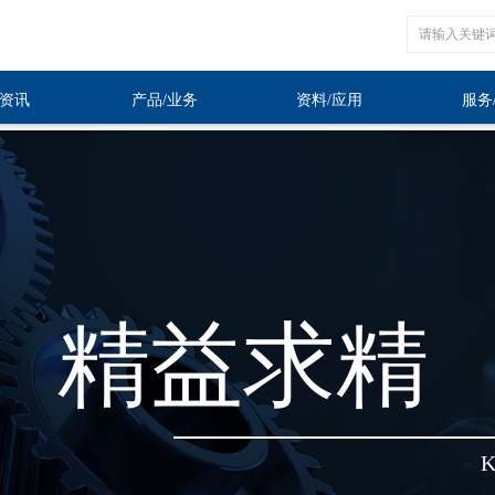
新闻资讯
行业新闻
官网首页
关于我们
新闻资讯
产品/业务
资
资讯
产品/业务
资料/应用
服务
精益求精
K