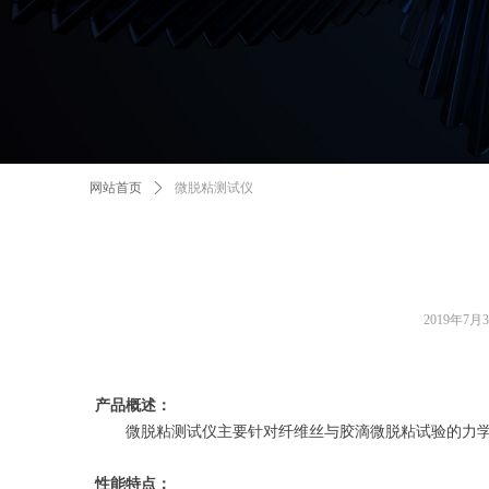
网站首页
ꄲ
微脱粘测试仪
2019年7月
产品概述：
微脱粘测试仪主要针对纤维丝与胶滴微脱粘试验的力学
性能特点：